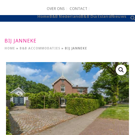
OVER ONS
CONTACT
B&B AANMELDEN
Home
B&B Nederland
B&B Duitsland
Nieuws
BIJ JANNEKE
HOME
»
B&B ACCOMMODATIES
»
BIJ JANNEKE