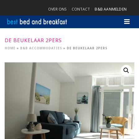
OVER ONS
CONTACT
B&B AANMELDEN
DE BEUKELAAR 2PERS
HOME
»
B&B ACCOMMODATIES
»
DE BEUKELAAR 2PERS