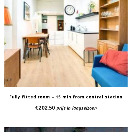
Fully fitted room – 15 min from central station
€
202,50
prijs in laagseizoen