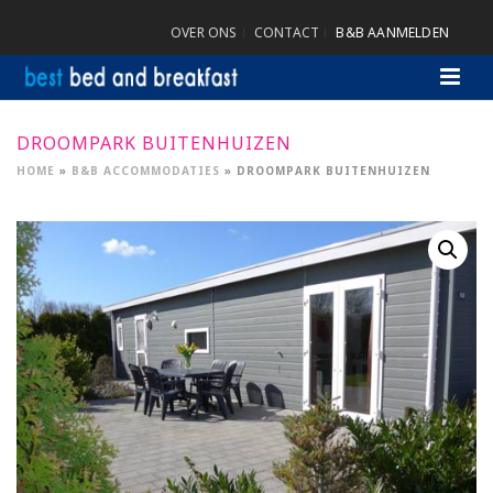
OVER ONS
CONTACT
B&B AANMELDEN
DROOMPARK BUITENHUIZEN
HOME
»
B&B ACCOMMODATIES
»
DROOMPARK BUITENHUIZEN