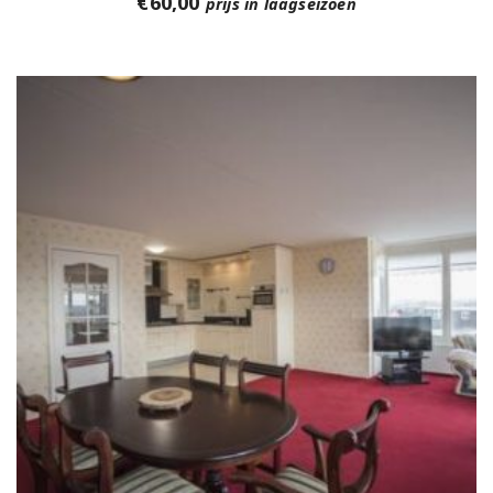
€
60,00
prijs in laagseizoen