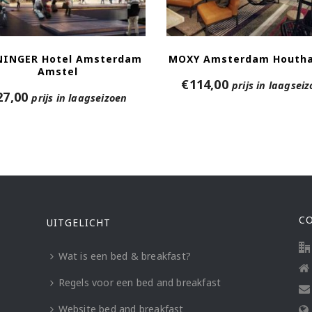
NINGER Hotel Amsterdam
MOXY Amsterdam Houth
Amstel
€
114,00
prijs in laagsei
27,00
prijs in laagseizoen
C
UITGELICHT
Wat is een bed & breakfast?
Regels voor een bed and breakfast
Website bed and breakfast