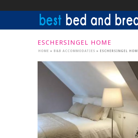
ESCHERSINGEL HOME
HOME
»
B&B ACCOMMODATIES
»
ESCHERSINGEL HOM