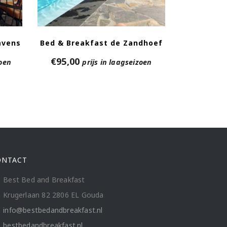
avens
Bed & Breakfast de Zandhoef
€
95,00
zoen
prijs in laagseizoen
ONTACT
Best Bed and Breakfast
Krugerlaan 82 2806 EL Gouda
info@bestbedandbreakfast.nl
bestbedandbreakfast.nl