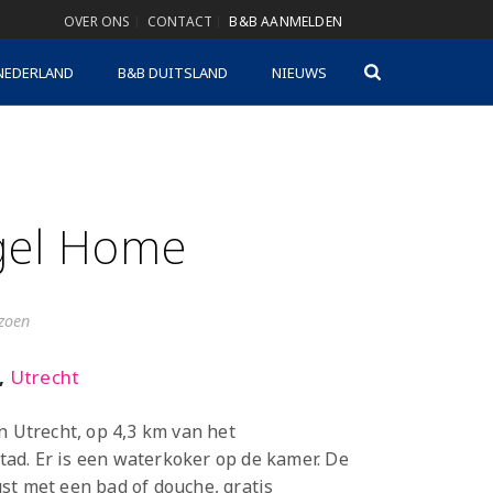
OVER ONS
CONTACT
B&B AANMELDEN
NEDERLAND
B&B DUITSLAND
NIEUWS
gel Home
izoen
,
Utrecht
n Utrecht, op 4,3 km van het
ad. Er is een waterkoker op de kamer. De
st met een bad of douche, gratis