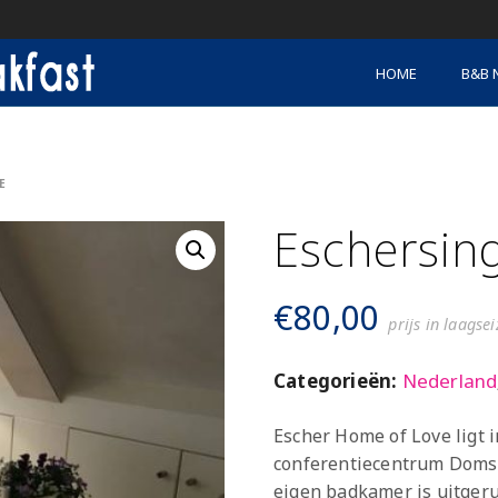
HOME
B&B 
E
Eschersin
€
80,00
prijs in laagse
Categorieën:
Nederland
Escher Home of Love ligt i
conferentiecentrum Domst
eigen badkamer is uitgeru