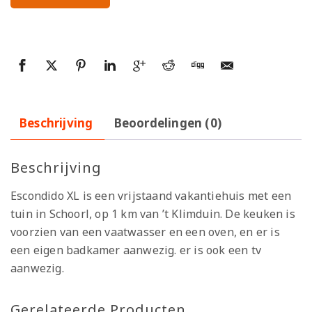
Beschrijving
Beoordelingen (0)
Beschrijving
Escondido XL is een vrijstaand vakantiehuis met een
tuin in Schoorl, op 1 km van ’t Klimduin. De keuken is
voorzien van een vaatwasser en een oven, en er is
een eigen badkamer aanwezig. er is ook een tv
aanwezig.
Gerelateerde Producten