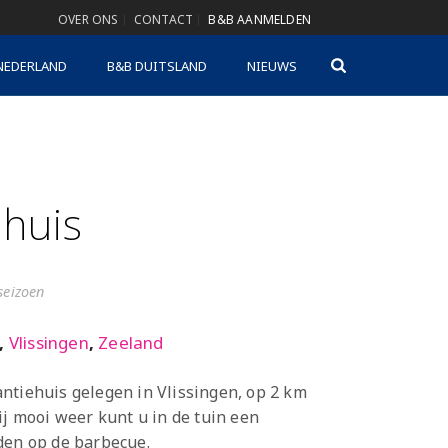
OVER ONS
CONTACT
B&B AANMELDEN
NEDERLAND
B&B DUITSLAND
NIEUWS
huis
gseizoen
,
Vlissingen
,
Zeeland
ntiehuis gelegen in Vlissingen, op 2 km
ij mooi weer kunt u in de tuin een
den op de barbecue.