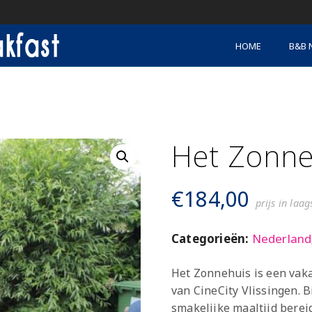
HOME
B&B 
Het Zonne
€
184,00
prijs in laa
Categorieën:
Nederland
Het Zonnehuis is een vaka
van CineCity Vlissingen. B
smakelijke maaltijd berei