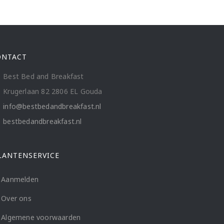
ONTACT
Best Bed and Breakfast
Krugerlaan 82 2806 EL Gouda
info@bestbedandbreakfast.nl
bestbedandbreakfast.nl
LANTENSERVICE
Aanmelden
Over ons
Algemene voorwaarden