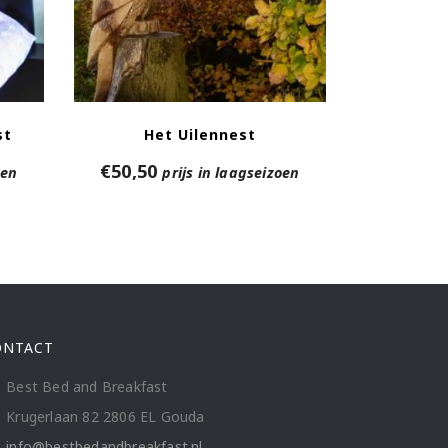
st
Het Uilennest
€
50,50
oen
prijs in laagseizoen
ONTACT
Best Bed and Breakfast
Krugerlaan 82 2806 EL Gouda
info@bestbedandbreakfast.nl