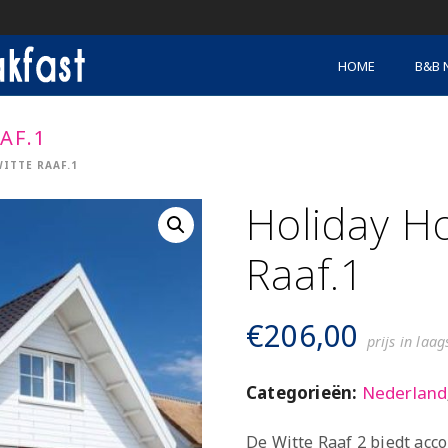
HOME
B&B 
AF.1
ITTE RAAF.1
Holiday H
Raaf.1
€
206,00
prijs in laa
Categorieën:
Nederland
De Witte Raaf 2 biedt acc