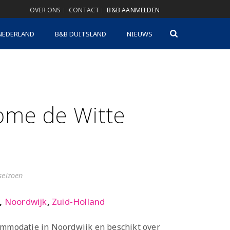
OVER ONS
CONTACT
B&B AANMELDEN
NEDERLAND
B&B DUITSLAND
NIEUWS
ome de Witte
gseizoen
,
Noordwijk
,
Zuid-Holland
ommodatie in Noordwijk en beschikt over