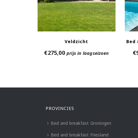
Veldzicht
Bed 
€
275,00
€
prijs in laagseizoen
PROVINCIES
Bed and breakfast Groningen
Bed and breakfast Friesland