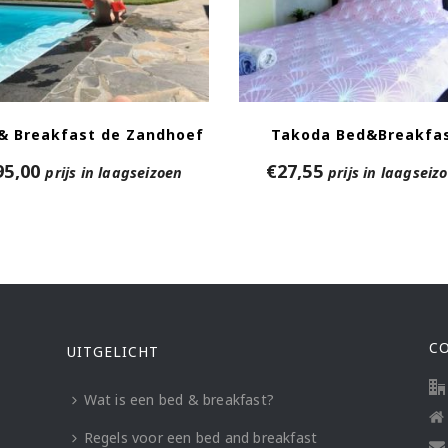
& Breakfast de Zandhoef
Takoda Bed&Breakfa
95,00
€
27,55
prijs in laagseizoen
prijs in laagseiz
C
UITGELICHT
Wat is een bed & breakfast?
Regels voor een bed and breakfast