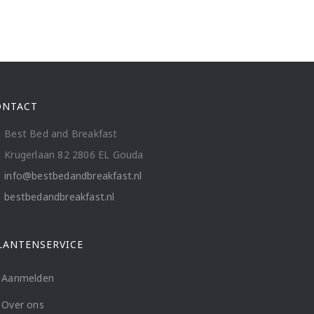
ONTACT
Best Bed and Breakfast
Krugerlaan 82 2806 EL Gouda
info@bestbedandbreakfast.nl
bestbedandbreakfast.nl
LANTENSERVICE
Aanmelden
Over ons