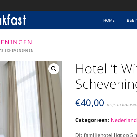
HOME
B&B 
VENINGEN
UYS SCHEVENINGEN
Hotel ’t W
Schevenin
€
40,00
prijs in laagse
Categorieën:
Nederland
Dit familiehotel ligt op 5