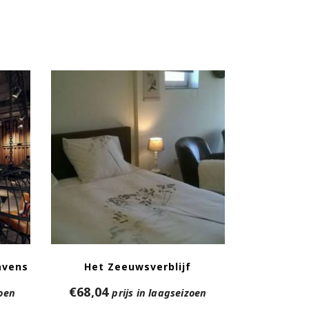
avens
Het Zeeuwsverblijf
€
68,04
zoen
prijs in laagseizoen