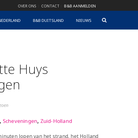
OVER ONS
CONTACT
B&B AANMELDEN
NEDERLAND
B&B DUITSLAND
NIEUWS
itte Huys
gen
izoen
,
Scheveningen
,
Zuid-Holland
 minuten lopen van het strand, het Holland