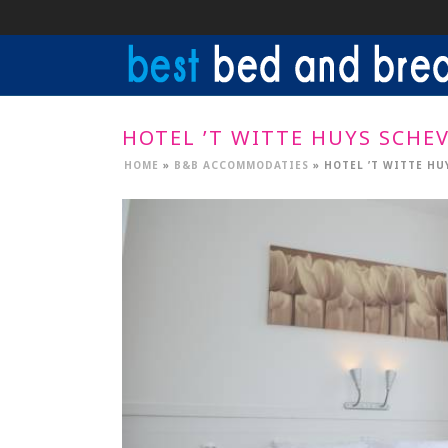
HOTEL ’T WITTE HUYS SCHE
HOME
»
B&B ACCOMMODATIES
»
HOTEL ’T WITTE H