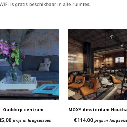
Fi is gratis beschikbaar in alle ruimtes.
Ouddorp centrum
MOXY Amsterdam Houth
85,00
€
114,00
prijs in laagseizoen
prijs in laagsei