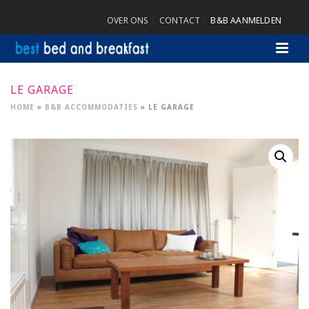
OVER ONS
CONTACT
B&B AANMELDEN
LE GARAGE
HOME
»
B&B ACCOMMODATIES
»
LE GARAGE