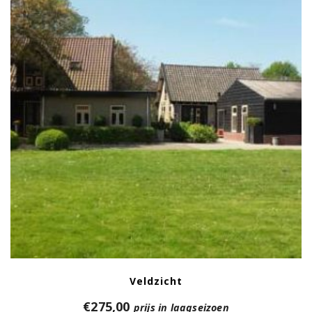
Veldzicht
€
275,00
prijs in laagseizoen