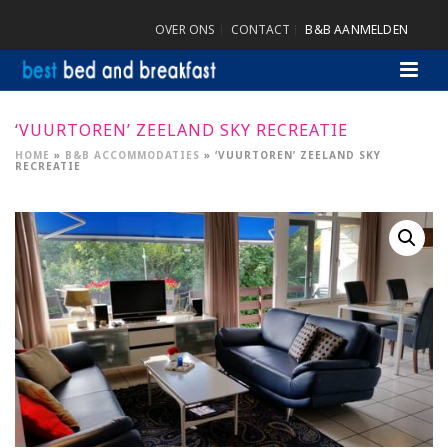
OVER ONS
CONTACT
B&B AANMELDEN
‘VUURTOREN’ ZEELAND SKY RECREATIE
HOME
»
B&B ACCOMMODATIES
»
‘VUURTOREN’ ZEELAND SKY
RECREATIE