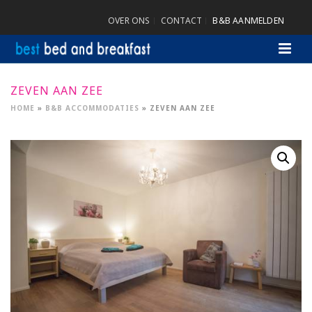
OVER ONS
CONTACT
B&B AANMELDEN
ZEVEN AAN ZEE
HOME
»
B&B ACCOMMODATIES
»
ZEVEN AAN ZEE