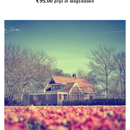
€
95,00
prijs in laagseizoen