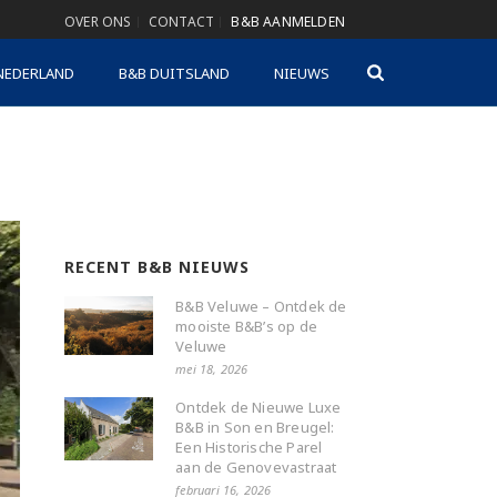
OVER ONS
CONTACT
B&B AANMELDEN
NEDERLAND
B&B DUITSLAND
NIEUWS
RECENT B&B NIEUWS
B&B Veluwe – Ontdek de
mooiste B&B’s op de
Veluwe
mei 18, 2026
Ontdek de Nieuwe Luxe
B&B in Son en Breugel:
Een Historische Parel
aan de Genovevastraat
februari 16, 2026