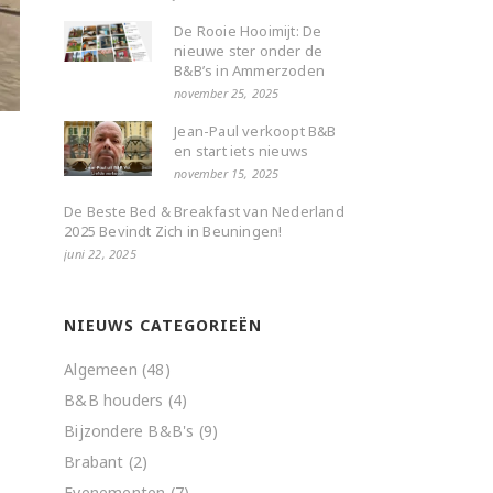
De Rooie Hooimijt: De
nieuwe ster onder de
B&B’s in Ammerzoden
november 25, 2025
Jean-Paul verkoopt B&B
en start iets nieuws
november 15, 2025
De Beste Bed & Breakfast van Nederland
2025 Bevindt Zich in Beuningen!
juni 22, 2025
NIEUWS CATEGORIEËN
Algemeen
(48)
B&B houders
(4)
Bijzondere B&B's
(9)
Brabant
(2)
Evenementen
(7)