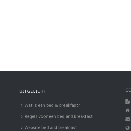
C
UITGELICHT
Wat is een bed & breakfast?
Regels voor een bed and breakfast
Website bed and breakfast