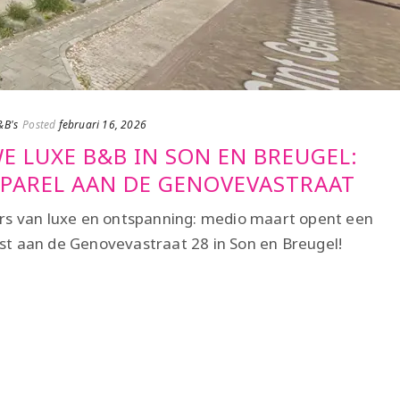
&B's
Posted
februari 16, 2026
E LUXE B&B IN SON EN BREUGEL:
 PAREL AAN DE GENOVEVASTRAAT
rs van luxe en ontspanning: medio maart opent een
t aan de Genovevastraat 28 in Son en Breugel!