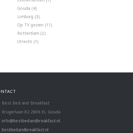
Gouda
(4)
Limburg
(3)
Op TV gezien
(11)
Rotterdam
(2)
Utrecht
(1)
ONTACT
Best Bed and Breakfast
Krugerlaan 82 2806 EL Gouda
info@bestbedandbreakfast.nl
bestbedandbreakfast.nl