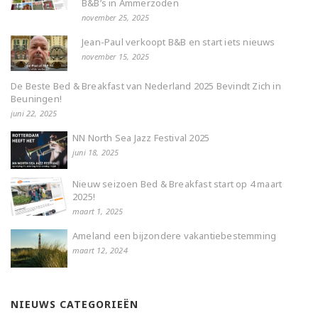
B&B’s in Ammerzoden
november 25, 2025
Jean-Paul verkoopt B&B en start iets nieuws
november 15, 2025
De Beste Bed & Breakfast van Nederland 2025 Bevindt Zich in
Beuningen!
juni 22, 2025
NN North Sea Jazz Festival 2025
juni 18, 2025
Nieuw seizoen Bed & Breakfast start op 4 maart
2025!
maart 1, 2025
Ameland een bijzondere vakantiebestemming
maart 12, 2024
NIEUWS CATEGORIEËN