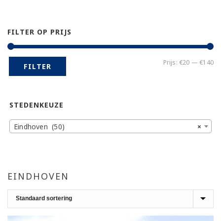
FILTER OP PRIJS
Mi
Ma
Prijs:
€20
—
€140
FILTER
pr
pr
STEDENKEUZE
Eindhoven (50)
×
EINDHOVEN