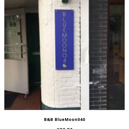
B&B BlueMoon040