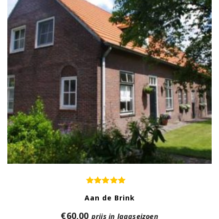
Aan de Brink
€
60,00
prijs in laagseizoen