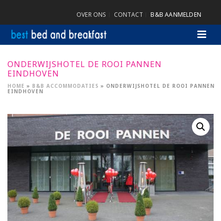
OVER ONS
CONTACT
B&B AANMELDEN
ONDERWIJSHOTEL DE ROOI PANNEN
EINDHOVEN
HOME
»
B&B ACCOMMODATIES
»
ONDERWIJSHOTEL DE ROOI PANNEN
EINDHOVEN