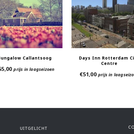
Bungalow Callantsoog
Days Inn Rotterdam C
Centre
65,00
prijs in laagseizoen
€
51,00
prijs in laagseiz
C
UITGELICHT