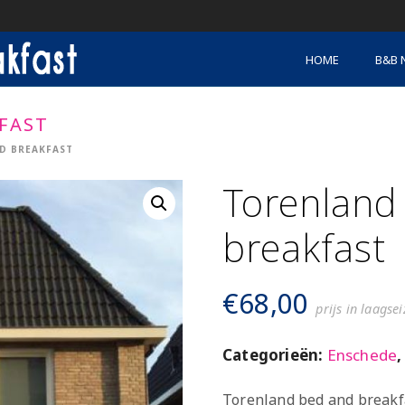
HOME
B&B 
FAST
D BREAKFAST
Torenland
breakfast
€
68,00
prijs in laagse
Categorieën:
Enschede
Torenland bed and breakfa