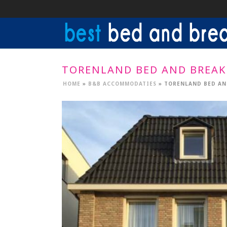
TORENLAND BED AND BREAK
HOME
»
B&B ACCOMMODATIES
»
TORENLAND BED AN