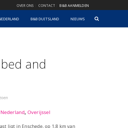
OVER ONS
CONTACT
B&B AANMELDEN
NEDERLAND
B&B DUITSLAND
NIEUWS
 bed and
izoen
,
Nederland
,
Overijssel
st ligt in Enschede, op 1,8 km van