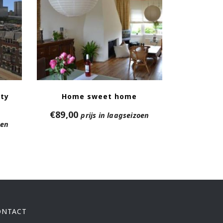
ity
Home sweet home
€
89,00
prijs in laagseizoen
oen
ONTACT