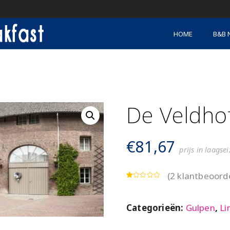
HOME
B&B 
De Veldho
€
81,67
prijs in laagse
(
2
klantbeoorde
Categorieën:
Gulpen
,
Li