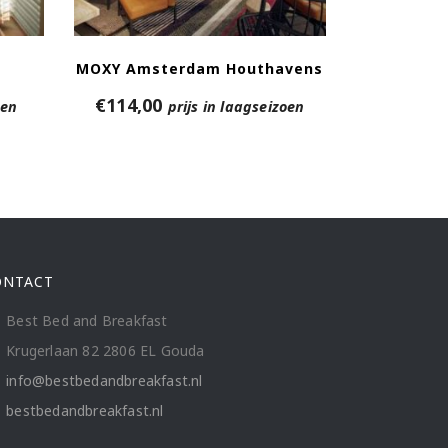
MOXY Amsterdam Houthavens
€
114,00
oen
prijs in laagseizoen
ONTACT
Best Bed and Breakfast
Krugerlaan 82 2806 EL Gouda
info@bestbedandbreakfast.nl
bestbedandbreakfast.nl