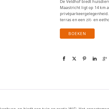
De Veldhof biedt huisdier
Maastricht ligt op 14 km 
privéparkeergelegenheid.
terras en een zit- en eeth
BOEKEN