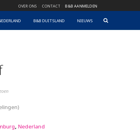
OVER ONS
CONTACT
B&B AANMELDEN
NEDERLAND
B&B DUITSLAND
NIEUWS
f
izoen
lingen)
mburg
,
Nederland