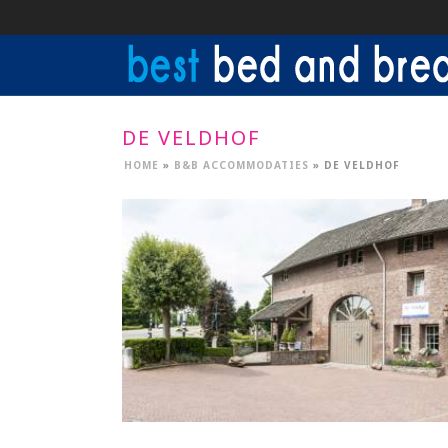
DE VELDHOF
HOME
»
B&B ACCOMMODATIES
»
DE VELDHOF