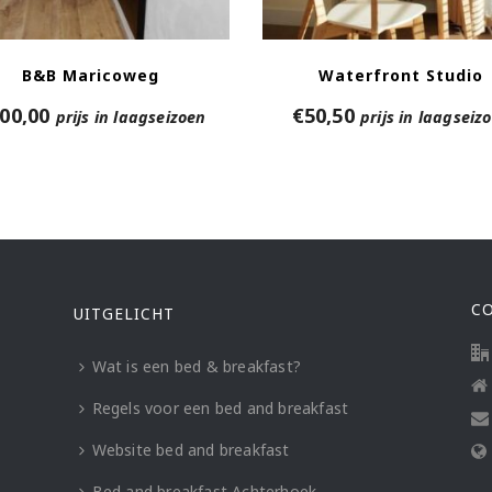
B&B Maricoweg
Waterfront Studio
00,00
€
50,50
prijs in laagseizoen
prijs in laagseiz
C
UITGELICHT
Wat is een bed & breakfast?
Regels voor een bed and breakfast
Website bed and breakfast
Bed and breakfast Achterhoek