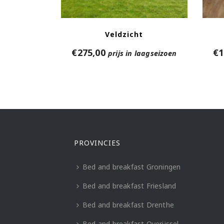
Veldzicht
€
275,00
€
1
prijs in laagseizoen
PROVINCIES
Bed and breakfast Groningen
Bed and breakfast Friesland
Bed and breakfast Drenthe
Bed and breakfast Overijssel