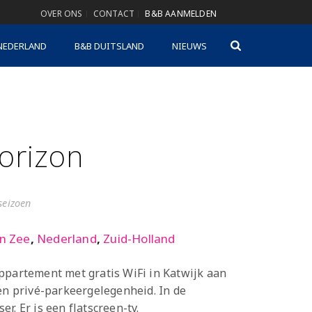
OVER ONS
CONTACT
B&B AANMELDEN
NEDERLAND
B&B DUITSLAND
NIEUWS
orizon
gseizoen
an Zee
,
Nederland
,
Zuid-Holland
ppartement met gratis WiFi in Katwijk aan
 en privé-parkeergelegenheid. In de
r. Er is een flatscreen-tv.