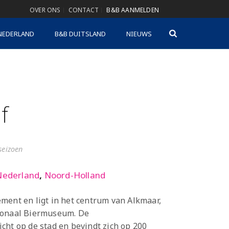
OVER ONS
CONTACT
B&B AANMELDEN
NEDERLAND
B&B DUITSLAND
NIEUWS
f
gseizoen
Nederland
,
Noord-Holland
ment en ligt in het centrum van Alkmaar,
ionaal Biermuseum. De
cht op de stad en bevindt zich op 200