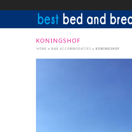
KONINGSHOF
HOME
»
B&B ACCOMMODATIES
»
KONINGSHOF