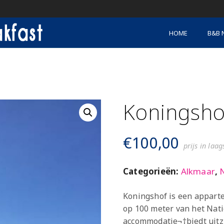
HOME
B&B 
Koningsho
€
100,00
prijs in laa
Categorieën:
Alkmaar
,
Koningshof is een apparte
op 100 meter van het Nat
accommodatie¬†biedt uitzi