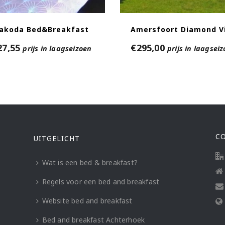
akoda Bed&Breakfast
Amersfoort Diamond Vi
27,55
€
295,00
prijs in laagseizoen
prijs in laagsei
C
UITGELICHT
Wat is een bed & breakfast?
Regels voor een bed and breakfast
Website bed and breakfast
Bed and breakfast Achterhoek