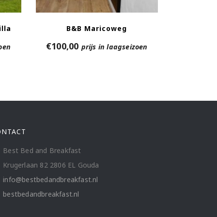
lla
B&B Maricoweg
€
100,00
zoen
prijs in laagseizoen
ONTACT
Best Bed and Breakfast
Krugerlaan 82 2806 EL Gouda
info@bestbedandbreakfast.nl
bestbedandbreakfast.nl