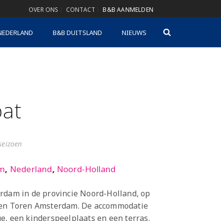
OVER ONS
CONTACT
B&B AANMELDEN
NEDERLAND
B&B DUITSLAND
NIEUWS
at
gseizoen
m
,
Nederland
,
Noord-Holland
rdam in de provincie Noord-Holland, op
ren Toren Amsterdam. De accommodatie
e, een kinderspeelplaats en een terras.