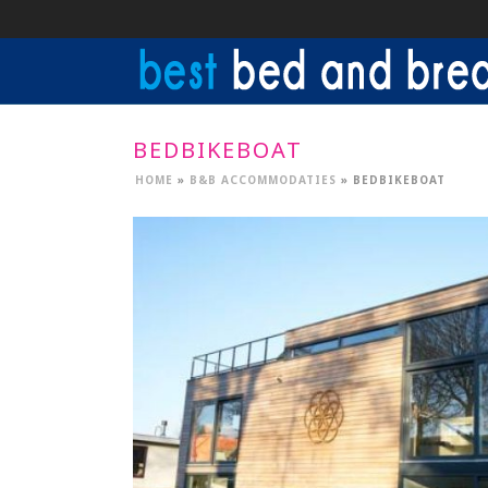
BEDBIKEBOAT
HOME
»
B&B ACCOMMODATIES
»
BEDBIKEBOAT