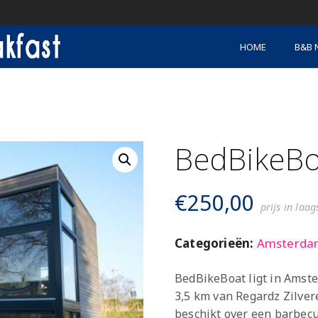
HOME
B&B 
BedBikeBo
€
250,00
prijs in laa
Categorieën:
Amsterda
BedBikeBoat ligt in Amste
3,5 km van Regardz Zilve
beschikt over een barbecu