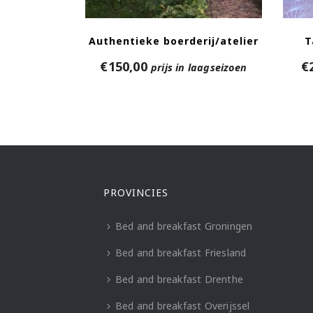
Authentieke boerderij/atelier
T
€
150,00
€
prijs in laagseizoen
PROVINCIES
Bed and breakfast Groningen
Bed and breakfast Friesland
Bed and breakfast Drenthe
Bed and breakfast Overijssel