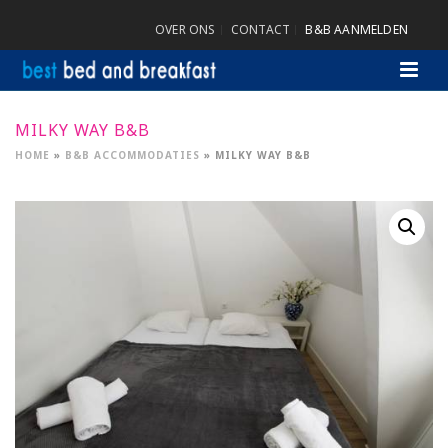
OVER ONS
CONTACT
B&B AANMELDEN
MILKY WAY B&B
HOME
»
B&B ACCOMMODATIES
»
MILKY WAY B&B