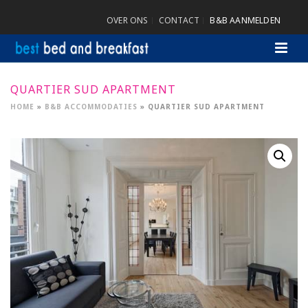
OVER ONS
CONTACT
B&B AANMELDEN
QUARTIER SUD APARTMENT
HOME
»
B&B ACCOMMODATIES
»
QUARTIER SUD APARTMENT