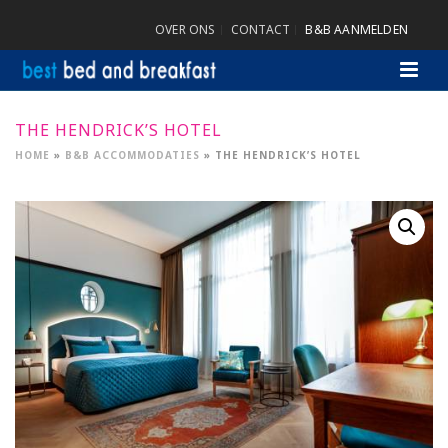
OVER ONS
CONTACT
B&B AANMELDEN
THE HENDRICK’S HOTEL
HOME
»
B&B ACCOMMODATIES
»
THE HENDRICK’S HOTEL