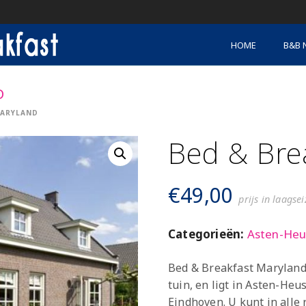
HOME
B&B 
D
MARYLAND
Bed & Bre
€
49,00
prijs in laagse
Categorieën:
Asten-He
Bed & Breakfast Maryland 
tuin, en ligt in Asten-He
Eindhoven. U kunt in alle