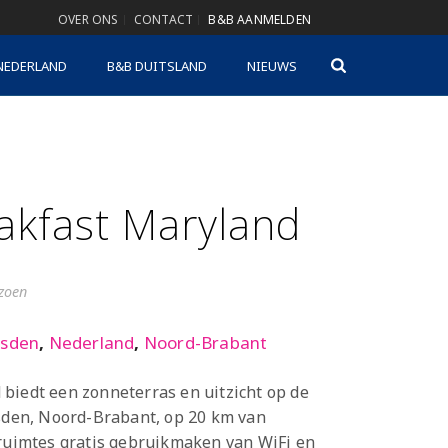
OVER ONS
CONTACT
B&B AANMELDEN
NEDERLAND
B&B DUITSLAND
NIEUWS
akfast Maryland
izoen
usden
,
Nederland
,
Noord-Brabant
biedt een zonneterras en uitzicht op de
usden, Noord-Brabant, op 20 km van
 ruimtes gratis gebruikmaken van WiFi en