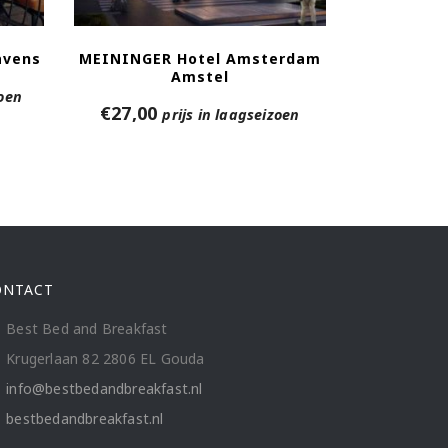
avens
MEININGER Hotel Amsterdam
Amstel
zoen
€
27,00
prijs in laagseizoen
ONTACT
Best Bed and Breakfast
Krugerlaan 82 2806 EL Gouda
info@bestbedandbreakfast.nl
bestbedandbreakfast.nl