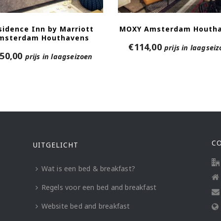
sidence Inn by Marriott
MOXY Amsterdam Houth
msterdam Houthavens
€
114,00
prijs in laagsei
50,00
prijs in laagseizoen
C
UITGELICHT
Wat is een bed & breakfast?
Regels voor een bed and breakfast
Website bed and breakfast