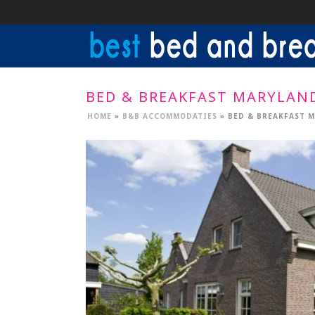
BED & BREAKFAST MARYLAN
HOME
»
B&B ACCOMMODATIES
»
BED & BREAKFAST 