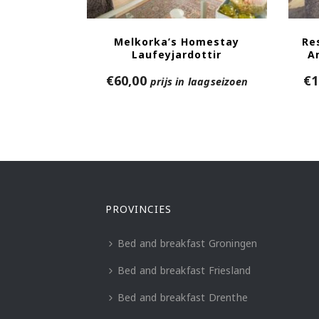
Melkorka’s Homestay
Re
Laufeyjardottir
A
€
60,00
€
1
prijs in laagseizoen
PROVINCIES
Bed and breakfast Groningen
Bed and breakfast Friesland
Bed and breakfast Drenthe