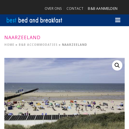
OVER ONS
CONTACT
B&B AANMELDEN
NAARZEELAND
HOME
»
B&B ACCOMMODATIES
»
NAARZEELAND