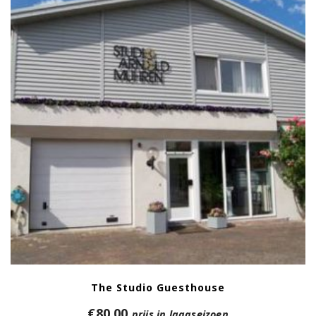
The Studio Guesthouse
€
80,00
prijs in laagseizoen