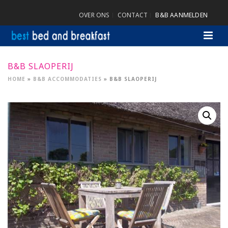
OVER ONS
CONTACT
B&B AANMELDEN
B&B SLAOPERIJ
HOME
»
B&B ACCOMMODATIES
»
B&B SLAOPERIJ