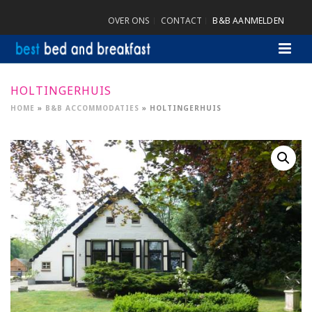
OVER ONS
CONTACT
B&B AANMELDEN
HOLTINGERHUIS
HOME
»
B&B ACCOMMODATIES
»
HOLTINGERHUIS