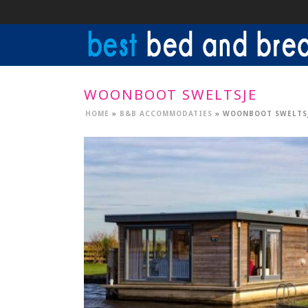
WOONBOOT SWELTSJE
HOME
»
B&B ACCOMMODATIES
»
WOONBOOT SWELTS