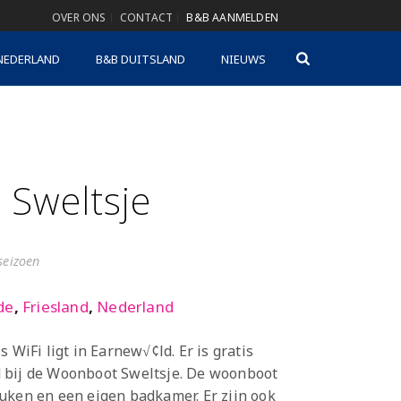
OVER ONS
CONTACT
B&B AANMELDEN
NEDERLAND
B&B DUITSLAND
NIEUWS
Sweltsje
gseizoen
de
,
Friesland
,
Nederland
 WiFi ligt in Earnew√¢ld. Er is gratis
 bij de Woonboot Sweltsje. De woonboot
uken en een eigen badkamer. Er zijn ook