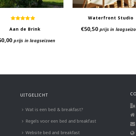
Waterfront Studio
€
50,50
Aan de Brink
prijs in laagseiz
60,00
prijs in laagseizoen
C
UITGELICHT
Wat is een bed & breakfast?
Regels voor een bed and breakfast
Website bed and breakfast