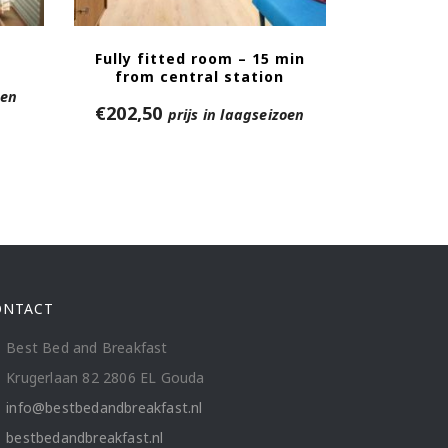
Fully fitted room – 15 min
from central station
oen
€
202,50
prijs in laagseizoen
ONTACT
Best Bed and Breakfast
Krugerlaan 82 2806 EL Gouda
info@bestbedandbreakfast.nl
bestbedandbreakfast.nl