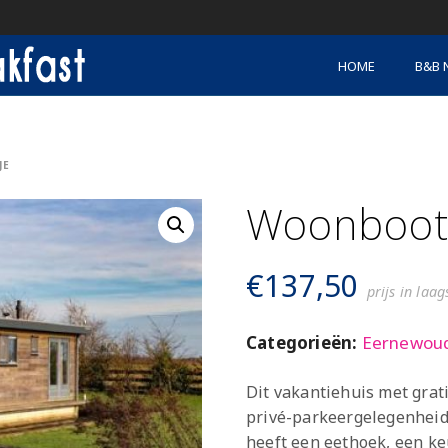
HOME
B&B 
JE
Woonboot 
€
137,50
prijs in laa
Categorieën:
Eernewou
Dit vakantiehuis met gratis
privé-parkeergelegenheid
heeft een eethoek, een ke