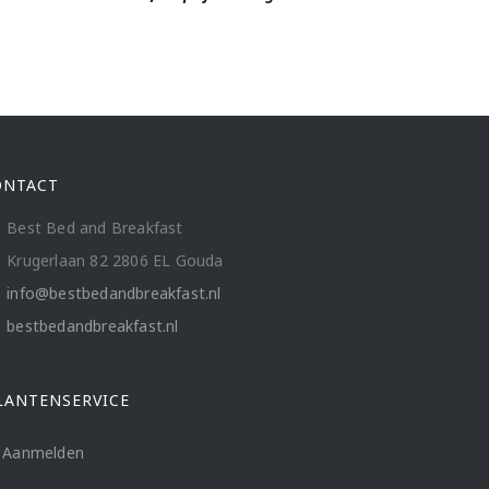
ONTACT
Best Bed and Breakfast
Krugerlaan 82 2806 EL Gouda
info@bestbedandbreakfast.nl
bestbedandbreakfast.nl
LANTENSERVICE
Aanmelden