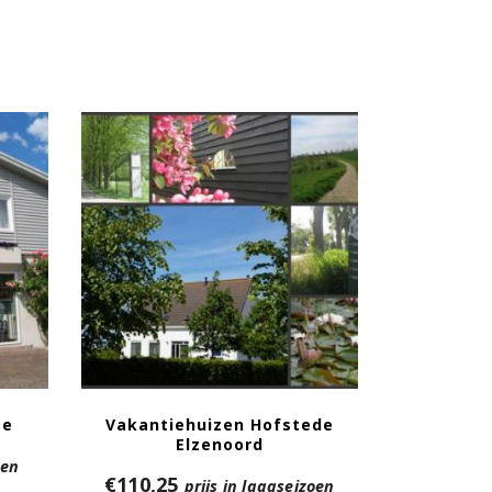
se
Vakantiehuizen Hofstede
Elzenoord
oen
€
110,25
prijs in laagseizoen