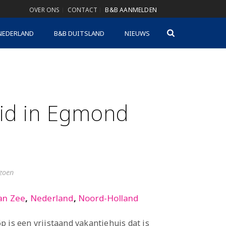
OVER ONS
CONTACT
B&B AANMELDEN
NEDERLAND
B&B DUITSLAND
NIEUWS
eid in Egmond
izoen
an Zee
,
Nederland
,
Noord-Holland
p is een vrijstaand vakantiehuis dat is