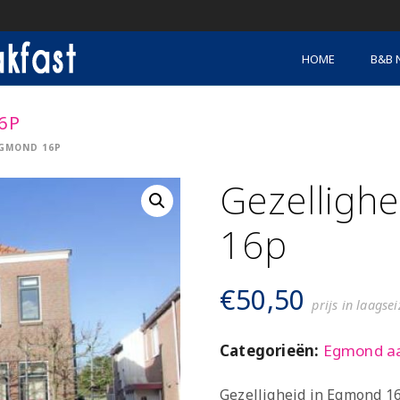
HOME
B&B 
6P
EGMOND 16P
Gezelligh
16p
€
50,50
prijs in laagse
Categorieën:
Egmond a
Gezelligheid in Egmond 16