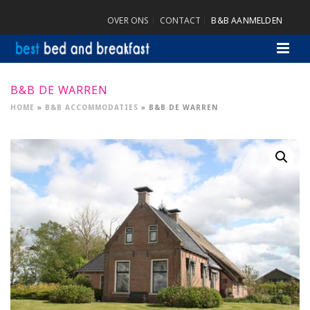
OVER ONS
CONTACT
B&B AANMELDEN
B&B DE WARREN
HOME
»
B&B ACCOMMODATIES
»
B&B DE WARREN