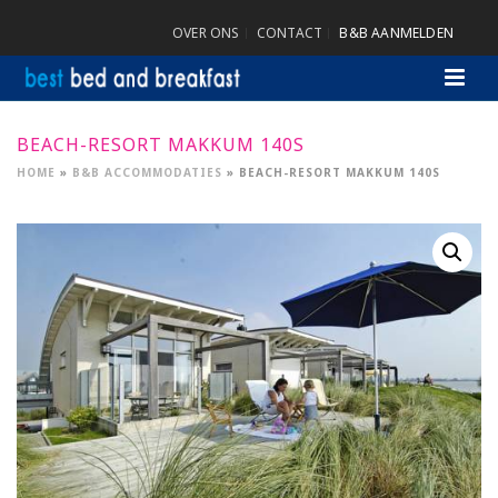
OVER ONS
CONTACT
B&B AANMELDEN
BEACH-RESORT MAKKUM 140S
HOME
»
B&B ACCOMMODATIES
»
BEACH-RESORT MAKKUM 140S