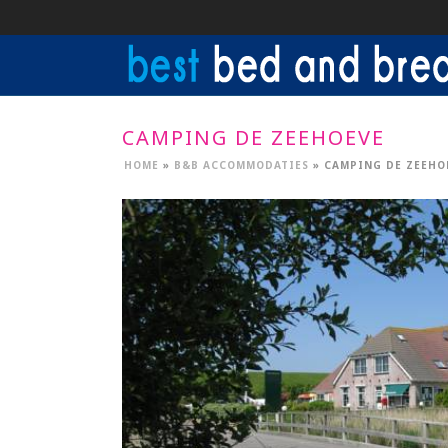
CAMPING DE ZEEHOEVE
HOME
»
B&B ACCOMMODATIES
»
CAMPING DE ZEEHO