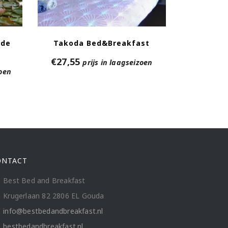
ede
Takoda Bed&Breakfast
€
27,55
prijs in laagseizoen
zoen
ONTACT
Best Bed and Breakfast
Krugerlaan 82 2806 EL Gouda
info@bestbedandbreakfast.nl
bestbedandbreakfast.nl