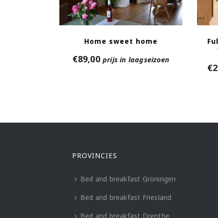
Home sweet home
Fu
€
89,00
prijs in laagseizoen
€
2
PROVINCIES
Bed and breakfast Groningen
Bed and breakfast Friesland
Bed and breakfast Drenthe