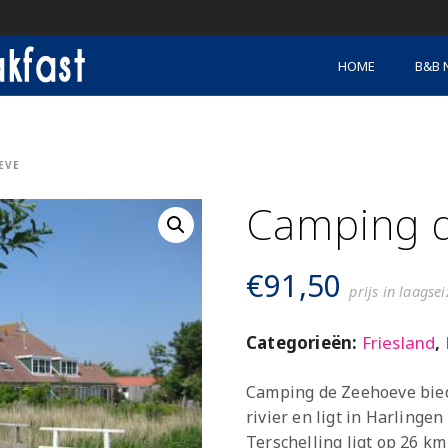
HOME
B&B 
EVE
Camping 
€
91,50
prijs in laagse
Categorieën:
Friesland
,
Camping de Zeehoeve biedt
rivier en ligt in Harlinge
Terschelling ligt op 26 k