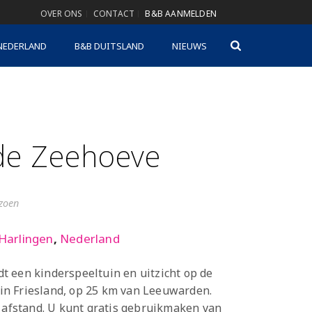
OVER ONS
CONTACT
B&B AANMELDEN
NEDERLAND
B&B DUITSLAND
NIEUWS
de Zeehoeve
izoen
Harlingen
,
Nederland
 een kinderspeeltuin en uitzicht op de
n in Friesland, op 25 km van Leeuwarden.
m afstand. U kunt gratis gebruikmaken van