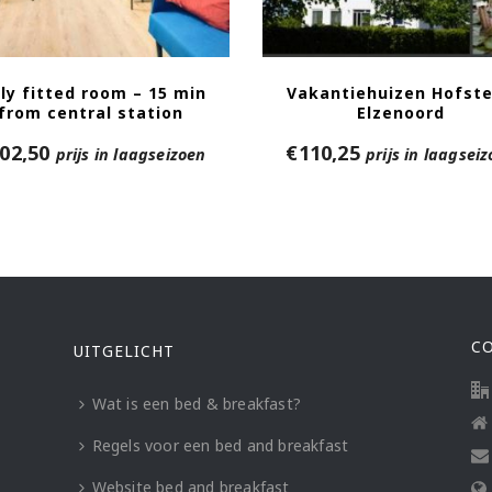
lly fitted room – 15 min
Vakantiehuizen Hofst
from central station
Elzenoord
02,50
€
110,25
prijs in laagseizoen
prijs in laagsei
C
UITGELICHT
Wat is een bed & breakfast?
Regels voor een bed and breakfast
Website bed and breakfast