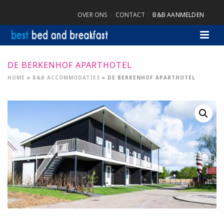
OVER ONS
CONTACT
B&B AANMELDEN
DE BERKENHOF APARTHOTEL
HOME
»
B&B ACCOMMODATIES
»
DE BERKENHOF APARTHOTEL