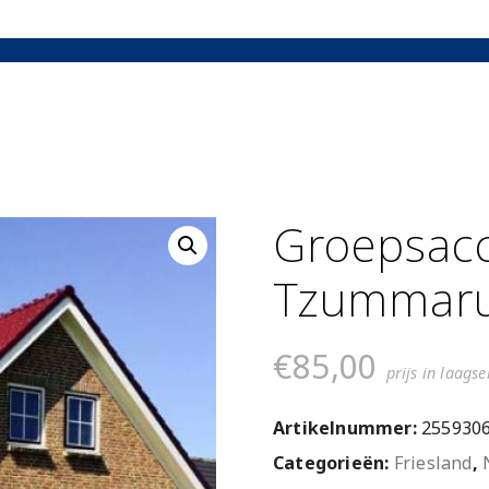
Groepsac
Tzummar
€
85,00
prijs in laagse
Artikelnummer:
255930
Categorieën:
Friesland
,