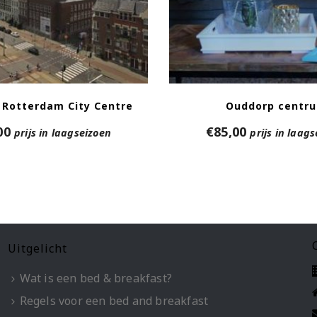
 Rotterdam City Centre
Ouddorp centr
00
€
85,00
prijs in laagseizoen
prijs in laag
Uitgelicht
Wat is een bed & breakfast?
Regels voor een bed and breakfast