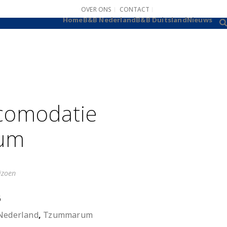
OVER ONS
CONTACT
B&B AANMELDEN
Home
B&B Nederland
B&B Duitsland
Nieuws
comodatie
um
izoen
6
Nederland
,
Tzummarum