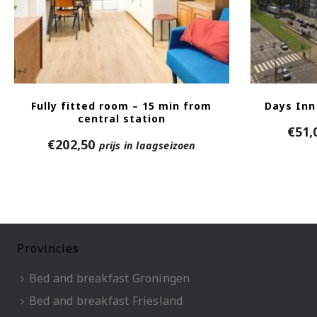
Fully fitted room – 15 min from
Days Inn
central station
€
51,
€
202,50
prijs in laagseizoen
Provincies
Bed and breakfast Groningen
Bed and breakfast Friesland