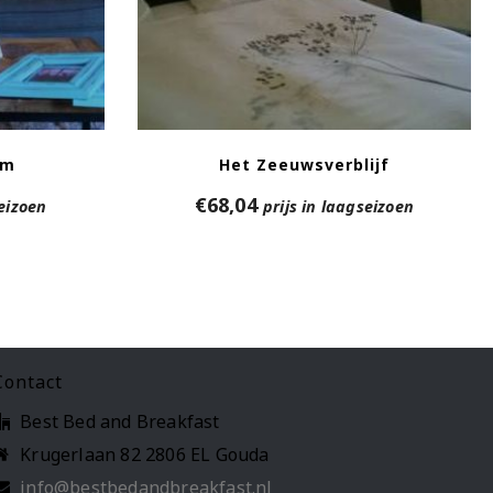
um
Het Zeeuwsverblijf
€
68,04
seizoen
prijs in laagseizoen
Contact
Best Bed and Breakfast
Krugerlaan 82 2806 EL Gouda
info@bestbedandbreakfast.nl