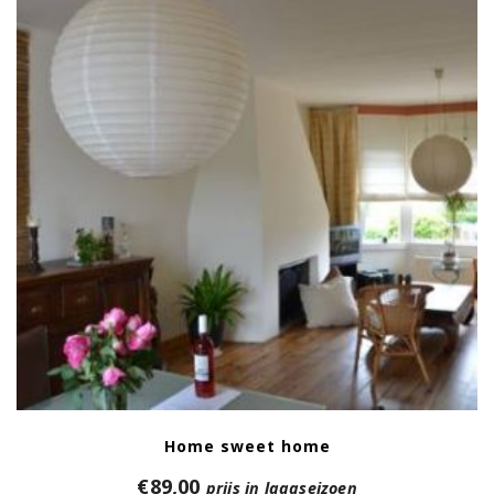
Home sweet home
€
89,00
prijs in laagseizoen