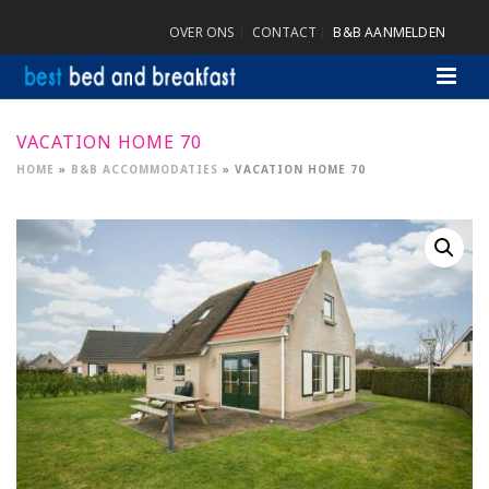
OVER ONS
CONTACT
B&B AANMELDEN
VACATION HOME 70
HOME
»
B&B ACCOMMODATIES
»
VACATION HOME 70