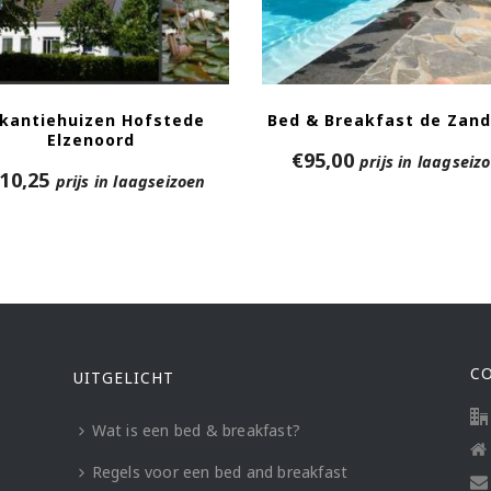
kantiehuizen Hofstede
Bed & Breakfast de Zan
Elzenoord
€
95,00
prijs in laagseiz
10,25
prijs in laagseizoen
C
UITGELICHT
Wat is een bed & breakfast?
Regels voor een bed and breakfast