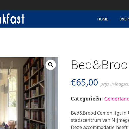
HOME
B&B 
N
Bed&Broo
€
65,00
prijs in laagse
Categorieën:
Gelderlan
Bed&Brood Comon ligt in 
stadscentrum van Nijmege
Deze accommodatie heeft 