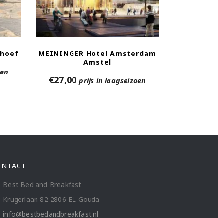
dhoef
MEININGER Hotel Amsterdam
Amstel
oen
€
27,00
prijs in laagseizoen
ONTACT
Best Bed and Breakfast
Krugerlaan 82 2806 EL Gouda
info@bestbedandbreakfast.nl