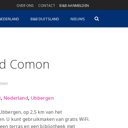
OVER ONS
CONTACT
B&B AANMELDEN
NEDERLAND
B&B DUITSLAND
NIEUWS
d Comon
izoen
d
,
Nederland
,
Ubbergen
Ubbergen, op 2,5 km van het
n. U kunt gebruikmaken van gratis WiFi.
een terras en een bibliotheek met