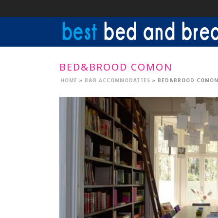
BED&BROOD COMON
HOME
»
B&B ACCOMMODATIES
»
BED&BROOD COMO