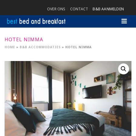
OVER ONS
CONTACT
B&B AANMELDEN
HOTEL NIMMA
HOME
»
B&B ACCOMMODATIES
»
HOTEL NIMMA