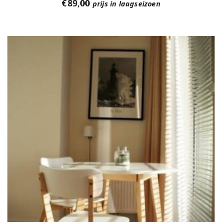
€
89,00
prijs in laagseizoen