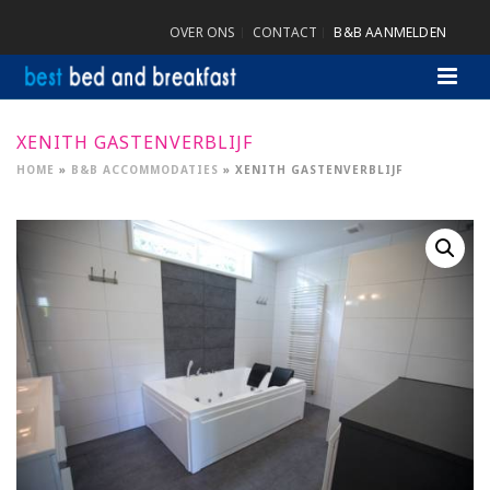
OVER ONS
CONTACT
B&B AANMELDEN
XENITH GASTENVERBLIJF
HOME
»
B&B ACCOMMODATIES
»
XENITH GASTENVERBLIJF