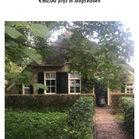
€
60,00
prijs in laagseizoen