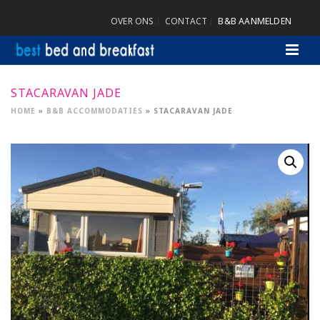
OVER ONS
CONTACT
B&B AANMELDEN
STACARAVAN JADE
HOME
»
B&B ACCOMMODATIES
»
STACARAVAN JADE