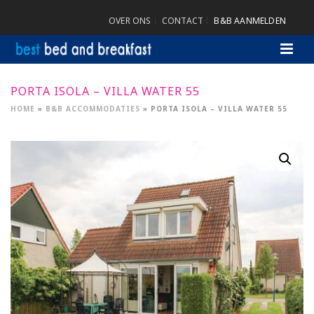
OVER ONS
CONTACT
B&B AANMELDEN
PORTA ISOLA – VILLA WATER 55
HOME
»
B&B ACCOMMODATIES
»
PORTA ISOLA – VILLA WATER 55