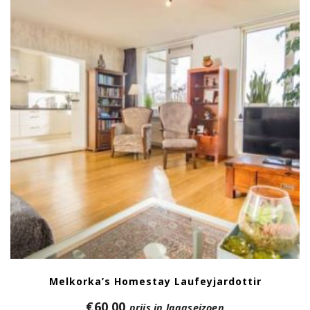
Melkorka’s Homestay Laufeyjardottir
€
60,00
prijs in laagseizoen