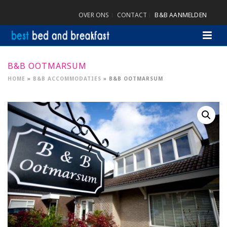
OVER ONS
CONTACT
B&B AANMELDEN
B&B OOTMARSUM
HOME
»
B&B ACCOMMODATIES
»
B&B OOTMARSUM