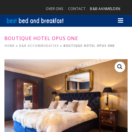
OVER ONS
CONTACT
B&B AANMELDEN
BOUTIQUE HOTEL OPUS ONE
HOME
»
B&B ACCOMMODATIES
»
BOUTIQUE HOTEL OPUS ONE