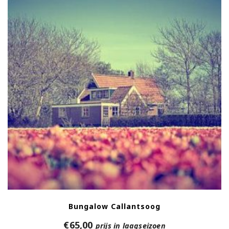
Bungalow Callantsoog
€
65,00
prijs in laagseizoen