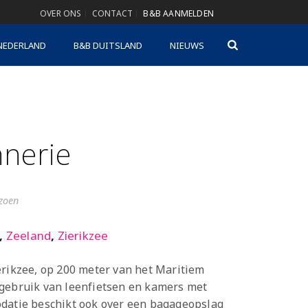
OVER ONS
CONTACT
B&B AANMELDEN
NEDERLAND
B&B DUITSLAND
NIEUWS
nerie
izoen
,
Zeeland
,
Zierikzee
erikzee, op 200 meter van het Maritiem
 gebruik van leenfietsen en kamers met
odatie beschikt ook over een bagageopslag