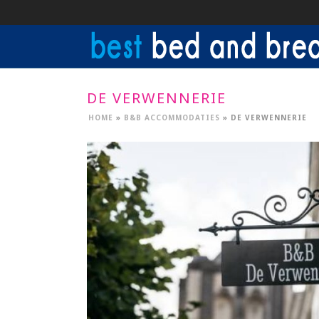
DE VERWENNERIE
HOME
»
B&B ACCOMMODATIES
»
DE VERWENNERIE