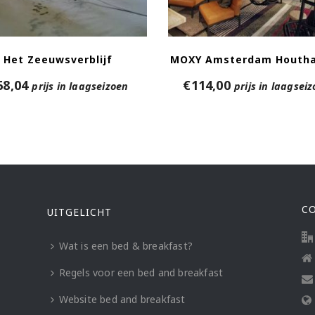
Het Zeeuwsverblijf
MOXY Amsterdam Houth
68,04
€
114,00
prijs in laagseizoen
prijs in laagsei
C
UITGELICHT
Wat is een bed & breakfast?
Regels voor een bed and breakfast
Website bed and breakfast