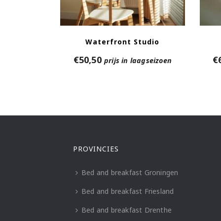
Waterfront Studio
€
50,50
€
prijs in laagseizoen
PROVINCIES
Bed and breakfast Groningen
Bed and breakfast Friesland
Bed and breakfast Drenthe