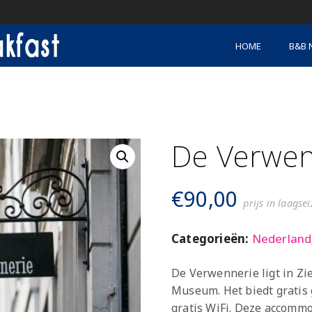
HOME
B&B 
De Verwen
€
90,00
prijs in laagse
Categorieën:
Nederland
De Verwennerie ligt in Zi
Museum. Het biedt gratis
gratis WiFi. Deze accomm