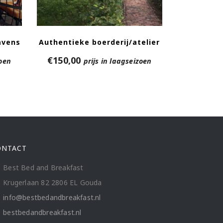
avens
Authentieke boerderij/atelier
€
150,00
zoen
prijs in laagseizoen
ONTACT
Best Bed and Breakfast
Krugerlaan 82 2806 EL Gouda
info@bestbedandbreakfast.nl
bestbedandbreakfast.nl