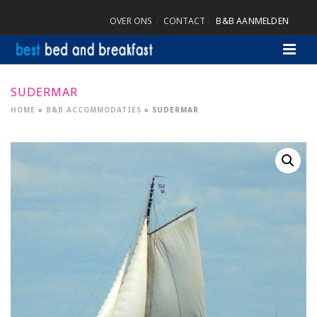
OVER ONS
CONTACT
B&B AANMELDEN
SUDERMAR
HOME
»
B&B ACCOMMODATIES
»
SUDERMAR