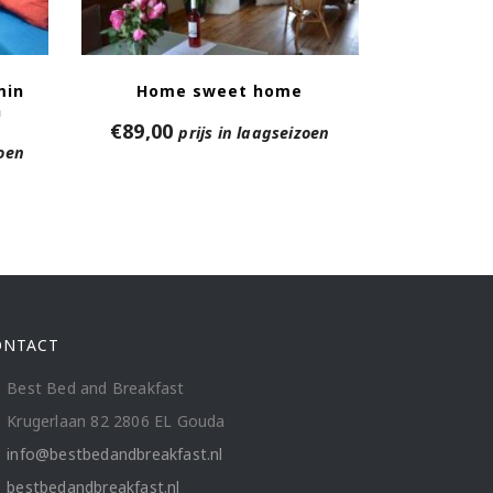
min
Home sweet home
n
€
89,00
prijs in laagseizoen
zoen
ONTACT
Best Bed and Breakfast
Krugerlaan 82 2806 EL Gouda
info@bestbedandbreakfast.nl
bestbedandbreakfast.nl