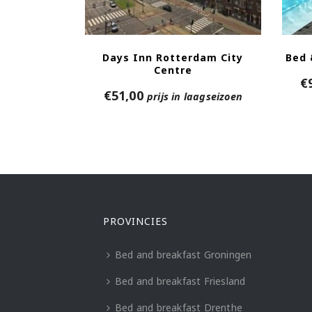
Days Inn Rotterdam City
Bed 
Centre
€
€
51,00
prijs in laagseizoen
PROVINCIES
Bed and breakfast Groningen
Bed and breakfast Friesland
Bed and breakfast Drenthe