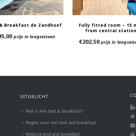
& Breakfast de Zandhoef
Fully fitted room – 15 
from central statio
95,00
prijs in laagseizoen
€
202,50
prijs in laagsei
C
UITGELICHT
Wat is een bed & breakfast?
Regels voor een bed and breakfast
Website bed and breakfast