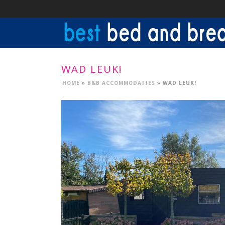
WAD LEUK!
HOME
»
B&B ACCOMMODATIES
»
WAD LEUK!