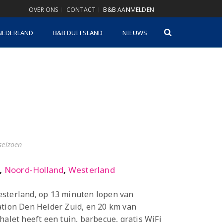
OVER ONS
CONTACT
B&B AANMELDEN
NEDERLAND
B&B DUITSLAND
NIEUWS
gseizoen
,
Noord-Holland
,
Westerland
esterland, op 13 minuten lopen van
ation Den Helder Zuid, en 20 km van
halet heeft een tuin, barbecue, gratis WiFi