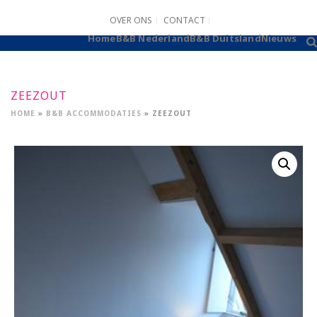
OVER ONS
CONTACT
B&B AANMELDEN
Home
B&B Nederland
B&B Duitsland
Nieuws
ZEEZOUT
HOME
»
B&B ACCOMMODATIES
»
ZEEZOUT