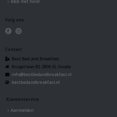
B&B met hond
Volg ons
Contact
Best Bed and Breakfast
Krugerlaan 82 2806 EL Gouda
info@bestbedandbreakfast.nl
bestbedandbreakfast.nl
Klantenservice
Aanmelden