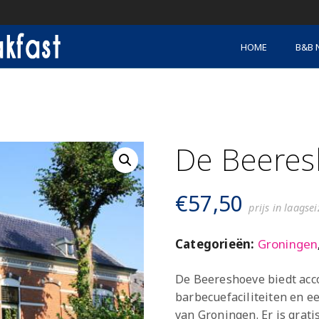
HOME
B&B 
De Beeres
€
57,50
prijs in laagse
Categorieën:
Groningen
De Beereshoeve biedt acc
barbecuefaciliteiten en e
van Groningen. Er is grat