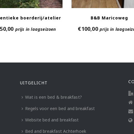
entieke boerderij/atelier
B&B Maricoweg
50,00
€
100,00
prijs in laagseizoen
prijs in laagsei
C
UITGELICHT
Wat is een bed & breakfast?
Regels voor een bed and breakfast
Website bed and breakfast
Bed and breakfast Achterhoek