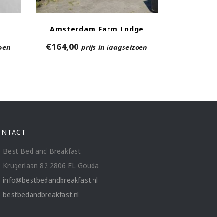
Amsterdam Farm Lodge
€
164,00
zoen
prijs in laagseizoen
ONTACT
Best Bed and Breakfast
Krugerlaan 82 2806 EL Gouda
info@bestbedandbreakfast.nl
bestbedandbreakfast.nl