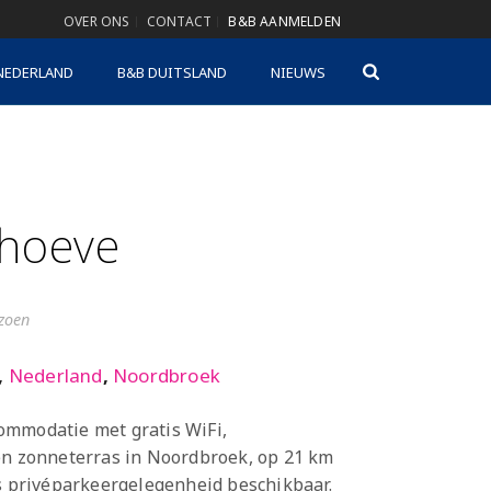
OVER ONS
CONTACT
B&B AANMELDEN
NEDERLAND
B&B DUITSLAND
NIEUWS
hoeve
izoen
,
Nederland
,
Noordbroek
ommodatie met gratis WiFi,
en zonneterras in Noordbroek, op 21 km
is privéparkeergelegenheid beschikbaar.