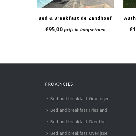
Bed & Breakfast de Zandhoef
Auth
€
95,00
€
1
prijs in laagseizoen
PROVINCIES
Bed and breakfast Groningen
Bed and breakfast Friesland
Bed and breakfast Drenthe
Bed and breakfast Overijssel